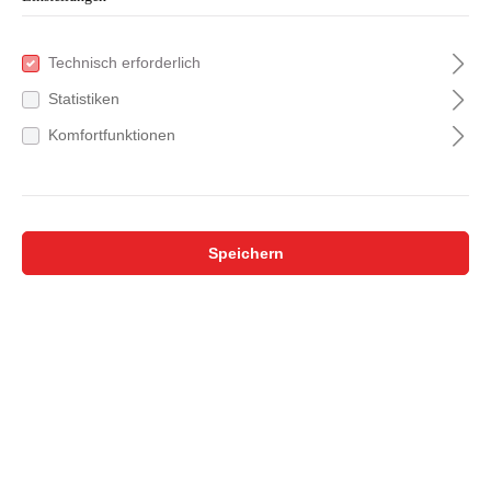
Technisch erforderlich
Statistiken
Komfortfunktionen
Speichern
Feuermeister® Ofenhandschuhe | Antikleder |
cognac